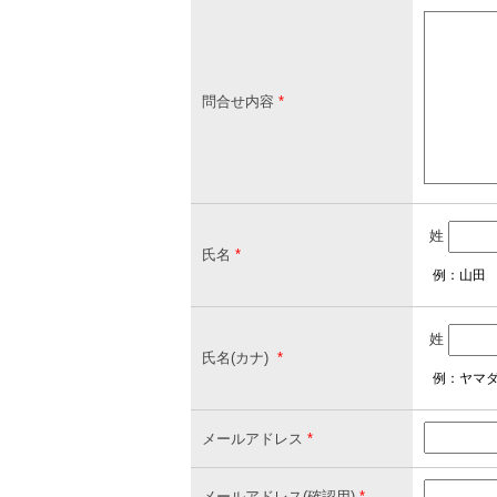
問合せ内容
*
姓
氏名
*
例：山田
姓
氏名(カナ)
*
例：ヤマ
メールアドレス
*
メールアドレス(確認用)
*