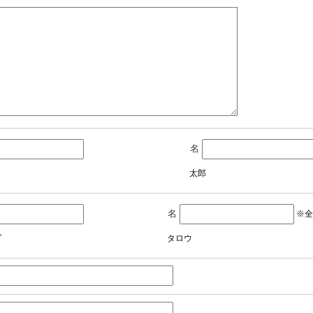
名
太郎
名
※全
ダ
タロウ