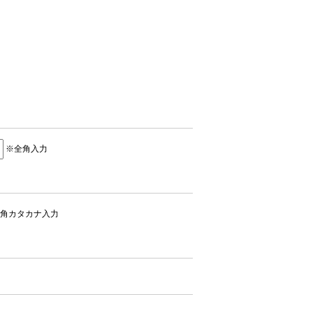
※全角入力
角カタカナ入力