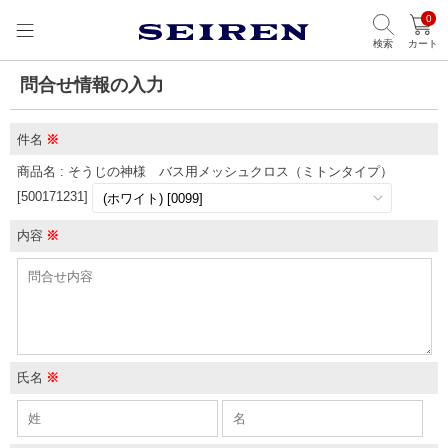
0
検索
カート
問合せ情報の入力
件名
※
商品名 : そうじの神様 バス用メッシュクロス（ミトンタイプ）
[500171231]
内容
※
氏名
※