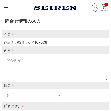
0
検索
カート
問合せ情報の入力
件名
※
商品名 : PSリキッド [CPL03]
内容
※
氏名
※
氏名(カナ)
※