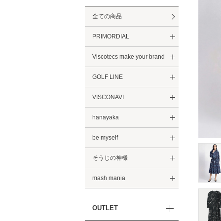
全ての商品
PRIMORDIAL
Viscotecs make your brand
GOLF LINE
VISCONAVI
hanayaka
be myself
そうじの神様
mash mania
OUTLET