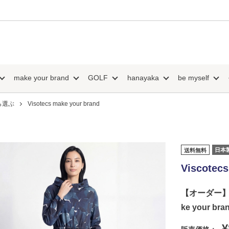
make your brand
GOLF
hanayaka
be myself
ら選ぶ
Visotecs make your brand
日本
送料無料
Viscotecs
【オーダー】Z
ke your bra
¥