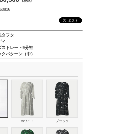
(税込)
0816
毛タフタ
ディ
ズストレート9分袖
ックパターン（中）
ホワイト
ブラック