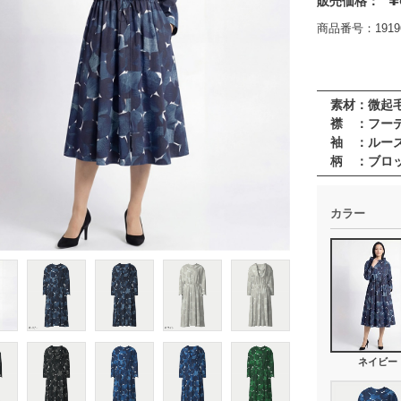
販売価格：
商品番号：19196
素材：微起
襟 ：フー
袖 ：ルー
柄 ：ブロ
カラー
ネイビー