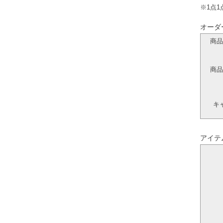
※1点
オーダ
商品
商品
キ
アイテ