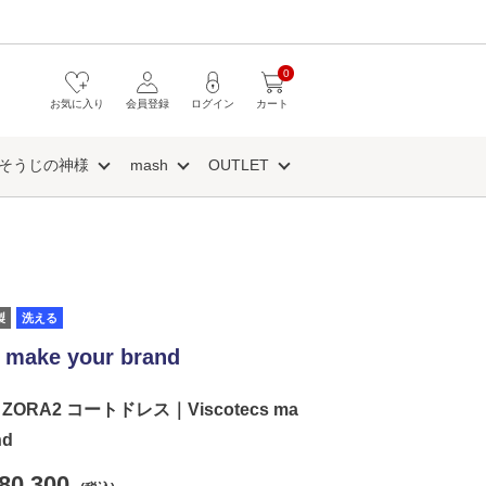
0
お気に入り
会員登録
ログイン
カート
そうじの神様
mash
OUTLET
製
洗える
 make your brand
ORA2 コートドレス｜Viscotecs ma
nd
80,300