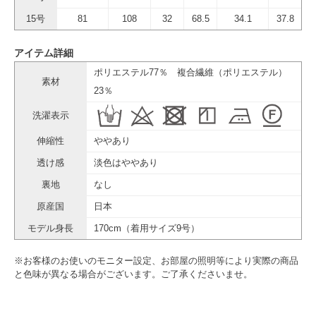
15号
81
108
32
68.5
34.1
37.8
アイテム詳細
ポリエステル77％ 複合繊維（ポリエステル）
素材
23％
洗濯表示
伸縮性
ややあり
透け感
淡色はややあり
裏地
なし
原産国
日本
モデル身長
170cm（着用サイズ9号）
※お客様のお使いのモニター設定、お部屋の照明等により実際の商品
と色味が異なる場合がございます。ご了承くださいませ。