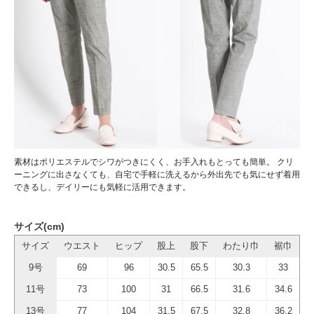
素材はポリエステルでシワがつきにくく、お手入れもとっても簡単。 クリ
ーニングに出さなくても、自宅で手軽に洗えるから外出先でも気にせず着用
できるし、デイリーにも気軽に活用できます。
サイズ(cm)
サイズ
ウエスト
ヒップ
股上
股下
わたり巾
裾巾
9号
69
96
30.5
65.5
30.3
33
11号
73
100
31
66.5
31.6
34.6
13号
77
104
31.5
67.5
32.8
36.2