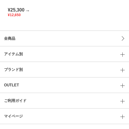
（AirPiece）｜Viscotecs
make your brand
¥25,300
→
¥12,650
全商品
アイテム別
ブランド別
OUTLET
ご利用ガイド
マイページ