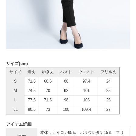
サイズ(cm)
サイズ
着丈
ゆき丈
バスト
ウエスト
フリル丈
S
71.5
68.6
88
97.4
24
M
74.5
70
92
101
25
L
77.5
71.5
98
105
26
LL
80.5
73
100
109.4
27
アイテム詳細
本体：ナイロン85％ ポリウレタン15％ フリ