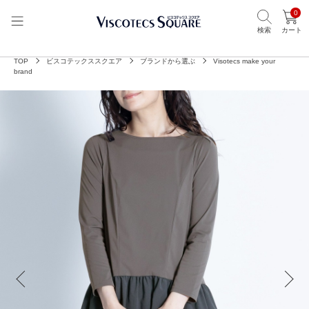
0
検索
カート
TOP
ビスコテックススクエア
ブランドから選ぶ
Visotecs make your
brand