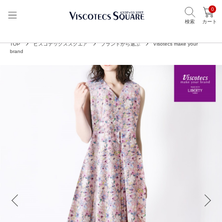
0
検索
カート
TOP
ビスコテックススクエア
ブランドから選ぶ
Visotecs make your
brand