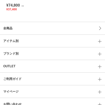
Fabric（AirPiece）｜
¥74,800
→
Viscotecs make your
brand
¥37,400
全商品
アイテム別
ブランド別
OUTLET
ご利用ガイド
マイページ
お問い合わせ