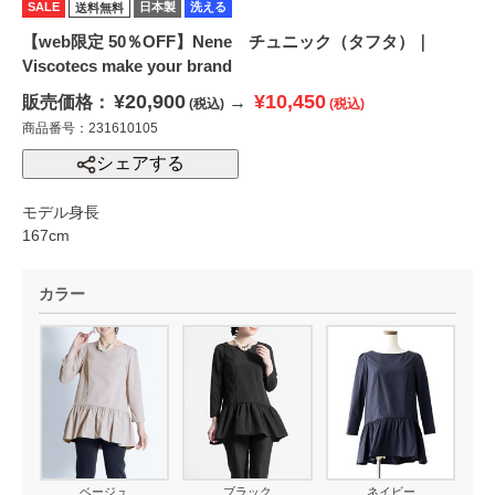
SALE
日本製
洗える
送料無料
【web限定 50％OFF】Nene チュニック（タフタ）｜
Viscotecs make your brand
¥20,900
¥10,450
販売価格：
→
(税込)
(税込)
商品番号：231610105
シェアする
モデル身長
167cm
カラー
ベージュ
ブラック
ネイビー