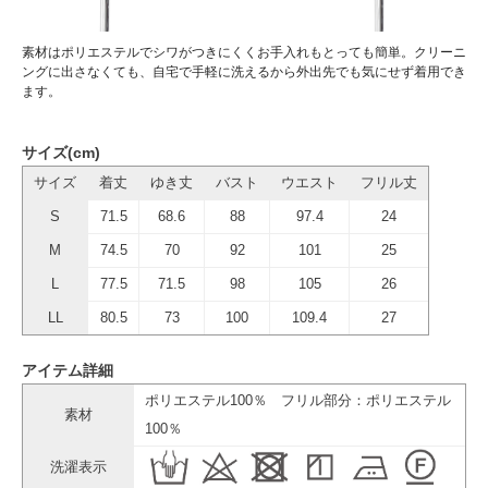
素材はポリエステルでシワがつきにくくお手入れもとっても簡単。クリーニ
ングに出さなくても、自宅で手軽に洗えるから外出先でも気にせず着用でき
ます。
サイズ(cm)
サイズ
着丈
ゆき丈
バスト
ウエスト
フリル丈
S
71.5
68.6
88
97.4
24
M
74.5
70
92
101
25
L
77.5
71.5
98
105
26
LL
80.5
73
100
109.4
27
アイテム詳細
ポリエステル100％ フリル部分：ポリエステル
素材
100％
洗濯表示