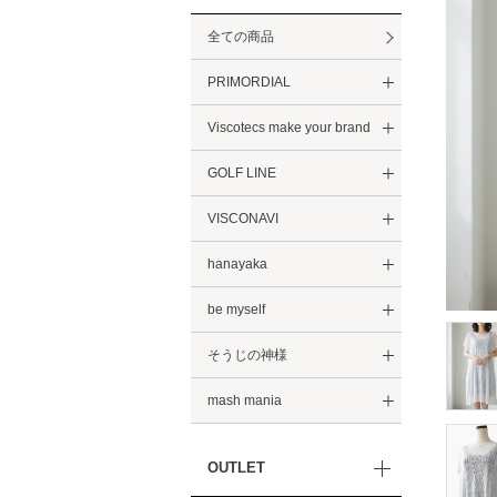
全ての商品
PRIMORDIAL
Viscotecs make your brand
GOLF LINE
VISCONAVI
hanayaka
be myself
そうじの神様
mash mania
OUTLET