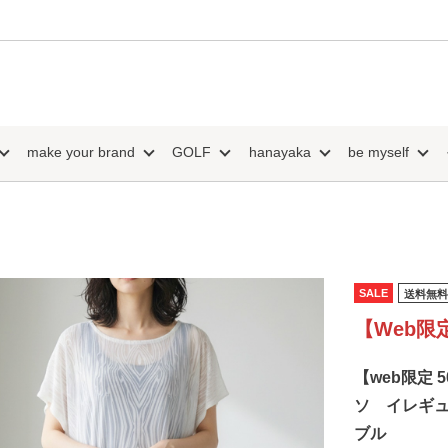
make your brand
GOLF
hanayaka
be myself
SALE
送料無料
【Web限
【web限定 
ソ イレギ
ブル