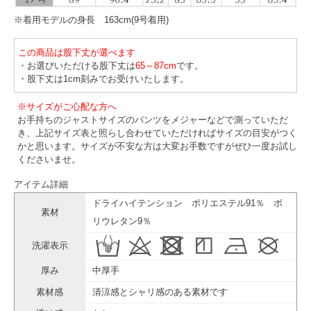
※着用モデルの身長 163cm(9号着用)
この商品は股下丈が選べます
・お選びいただける股下丈は
65～87cm
です。
・股下丈は1cm刻みでお受けいたします。
※サイズがご心配な方へ
お手持ちのジャストサイズのパンツをメジャーなどで測っていただ
き、上記サイズ表と照らし合わせていただければサイズの目安がつく
かと思います。サイズが不安な方は大変お手数ですがぜひ一度お試し
くださいませ。
アイテム詳細
ドライハイテンション ポリエステル91％ ポ
素材
リウレタン9％
洗濯表示
厚み
中厚手
素材感
清涼感とシャリ感のある素材です