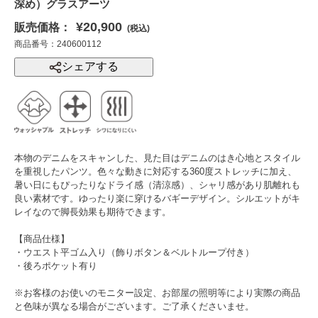
深め）グラスアーツ
¥20,900
販売価格：
(税込)
商品番号：240600112
シェアする
本物のデニムをスキャンした、見た目はデニムのはき心地とスタイル
を重視したパンツ。色々な動きに対応する360度ストレッチに加え、
暑い日にもぴったりなドライ感（清涼感）、シャリ感があり肌離れも
良い素材です。ゆったり楽に穿けるバギーデザイン。シルエットがキ
レイなので脚長効果も期待できます。
【商品仕様】
・ウエスト平ゴム入り（飾りボタン＆ベルトループ付き）
・後ろポケット有り
※お客様のお使いのモニター設定、お部屋の照明等により実際の商品
と色味が異なる場合がございます。ご了承くださいませ。