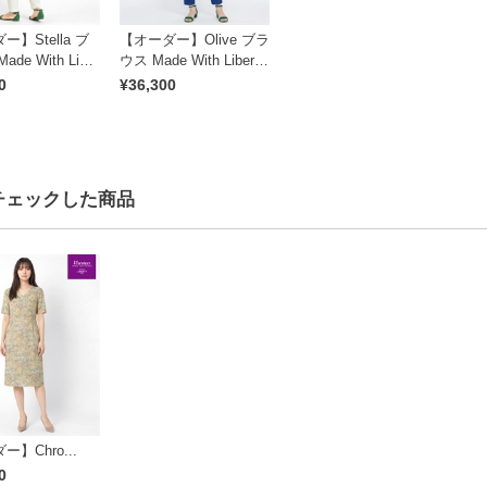
】Stella ブ
【オーダー】Olive ブラ
de With Liber
ウス Made With Liberty
ic｜Viscotecs m
Fabric｜Viscotecs mak
0
¥36,300
r brand
e your brand
チェックした商品
】Chro...
0