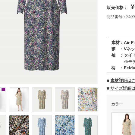
¥
販売価格：
商品番号：24090
素材：Air Pi
襟 ：Vネ
袖 ：タイ
※モデル
柄 ：Felda（
■
素材詳細は
■
サイズ詳細
カラー