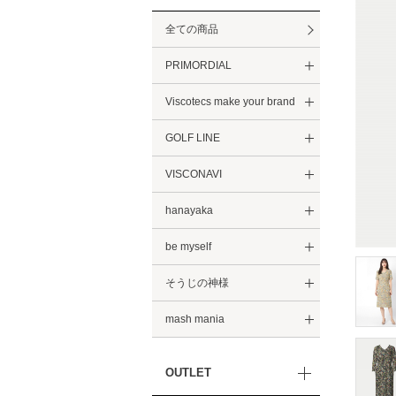
全ての商品
PRIMORDIAL
Viscotecs make your brand
GOLF LINE
VISCONAVI
hanayaka
be myself
そうじの神様
mash mania
OUTLET