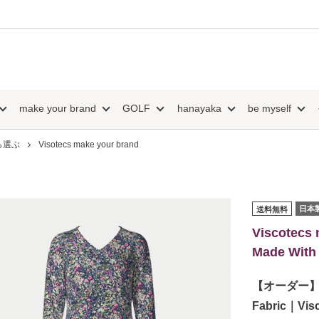
make your brand
GOLF
hanayaka
be myself
ら選ぶ
Visotecs make your brand
日本
送料無料
Viscotecs 
Made With 
【オーダー】Ch
Fabric｜Visc