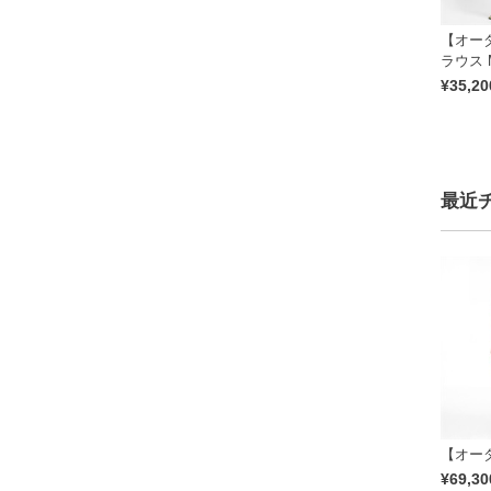
【オーダー
ラウス Ma
ty Fabr
¥35,20
ake you
最近
【オーダー
¥69,30