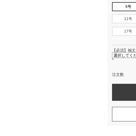
5号
11号
17号
【必須】袖丈
*
注文数