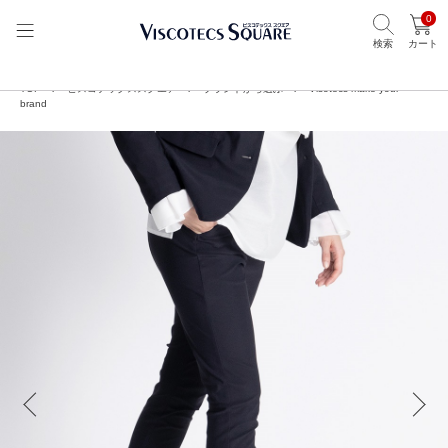
0
検索
カート
TOP
ビスコテックススクエア
ブランドから選ぶ
Visotecs make your
brand