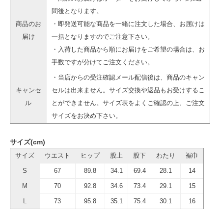
間後となります。
商品のお
・即発送可能な商品を一緒に注文した場合、お届けは
届け
一括となりますのでご注意下さい。
・入荷した商品から順にお届けをご希望の場合は、お
手数ですが分けてご注文ください。
・当店からの受注確認メール配信後は、商品のキャン
キャンセ
セルは出来ません。サイズ交換や返品もお受けするこ
ル
とができません。サイズ表をよくご確認の上、ご注文
サイズをお決め下さい。
サイズ(cm)
サイズ
ウエスト
ヒップ
股上
股下
わたり
裾巾
S
67
89.8
34.1
69.4
28.1
14
M
70
92.8
34.6
73.4
29.1
15
L
73
95.8
35.1
75.4
30.1
16