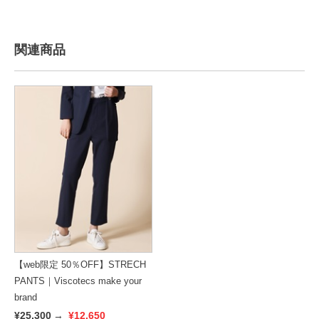
関連商品
【web限定 50％OFF】STRECH
PANTS｜Viscotecs make your
brand
¥25,300
→
¥12,650