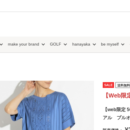
make your brand
GOLF
hanayaka
be myself
SALE
送料無料
【Web限
【web限定 
アル プル
¥