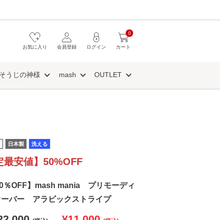
0
お気に入り
会員登録
ログイン
カート
そうじの神様
mash
OUTLET
日本製
洗える
定最安値】50%OFF
50％OFF】mash mania プリモーディ
オーバー アラビックストライプ
22,000
¥11,000