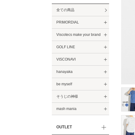
全ての商品
PRIMORDIAL
Viscotecs make your brand
GOLF LINE
VISCONAVI
hanayaka
be myself
そうじの神様
mash mania
OUTLET