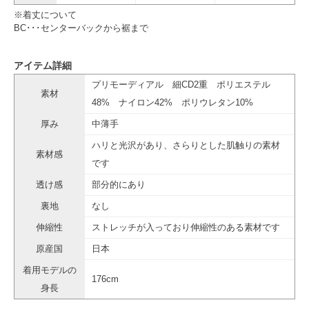
※着丈について
BC･･･センターバックから裾まで
アイテム詳細
プリモーディアル 細CD2重 ポリエステル
素材
48% ナイロン42% ポリウレタン10%
厚み
中薄手
ハリと光沢があり、さらりとした肌触りの素材
素材感
です
透け感
部分的にあり
裏地
なし
伸縮性
ストレッチが入っており伸縮性のある素材です
原産国
日本
着用モデルの
176cm
身長