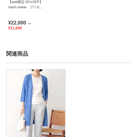
【web限定 50％OFF】
mash mania プリモー
ディアル プルオーバ
ー アラビックストライ
¥22,000
→
プ
¥11,000
関連商品