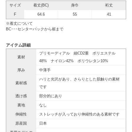
サイズ
着丈(BC)
身巾
裄丈
F
64.6
55
41
※着丈について
BC･･･センターバックから裾まで
アイテム詳細
プリモーディアル 細CD2重 ポリエステル
素材
48% ナイロン42% ポリウレタン10%
厚み
中薄手
ハリと光沢があり、さらりとした肌触りの素材
素材感
です
透け感
部分的にあり
裏地
なし
伸縮性
ストレッチが入っており伸縮性のある素材です
原産国
日本