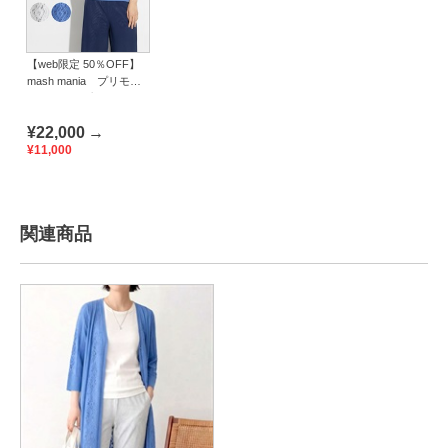
【web限定 50％OFF】
mash mania プリモー
ディアル プルオーバ
ー アラビックストライ
¥22,000
→
プ
¥11,000
関連商品