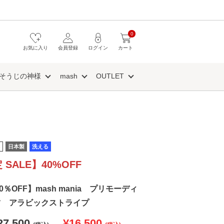
0
お気に入り
会員登録
ログイン
カート
そうじの神様
mash
OUTLET
日本製
洗える
 SALE】40%OFF
40％OFF】mash mania プリモーディ
ツ アラビックストライプ
27,500
¥16,500