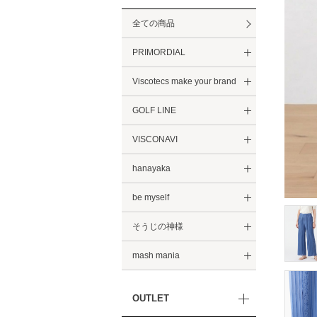
全ての商品
PRIMORDIAL
Viscotecs make your brand
GOLF LINE
VISCONAVI
hanayaka
be myself
そうじの神様
mash mania
OUTLET