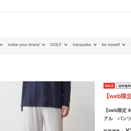
make your brand
GOLF
hanayaka
be myself
SALE
送料無料
【web限定
【web限定 
アル パン
¥