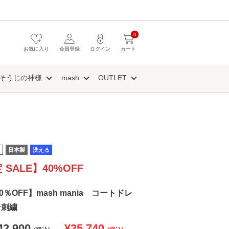
0
お気に入り
会員登録
ログイン
カート
そうじの神様
mash
OUTLET
日本製
洗える
 SALE】40%OFF
40％OFF】mash mania コートドレ
ン刺繍
42,900
¥25,740