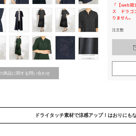
「【web限定
ス ドラゴ
りません。
注文数
の商品に関する問い合わせ
ドライタッチ素材で涼感アップ！
はおりにも