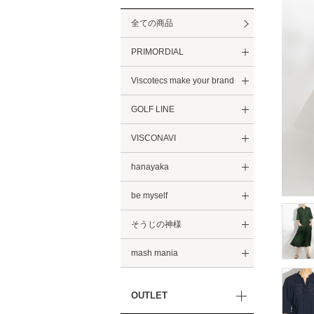
全ての商品
PRIMORDIAL
Viscotecs make your brand
GOLF LINE
VISCONAVI
hanayaka
be myself
そうじの神様
mash mania
OUTLET