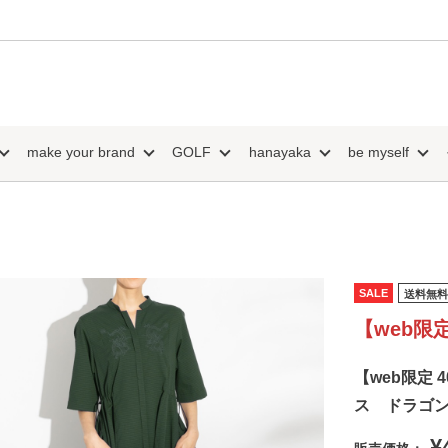
make your brand
GOLF
hanayaka
be myself
SALE
送料無料
【web限定
【web限定 
ス ドラゴ
¥