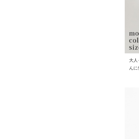
大人
んに