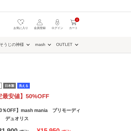
0
お気に入り
会員登録
ログイン
カート
そうじの神様
mash
OUTLET
日本製
洗える
定最安値】50%OFF
50％OFF】mash mania プリモーディ
り デュオリス
31,900
¥15,950