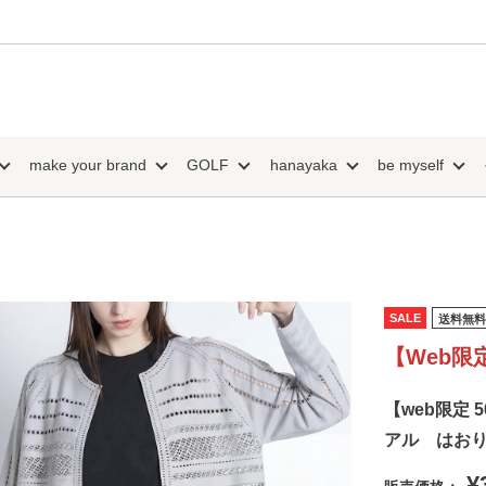
make your brand
GOLF
hanayaka
be myself
SALE
送料無料
【Web限
【web限定 
アル はお
¥