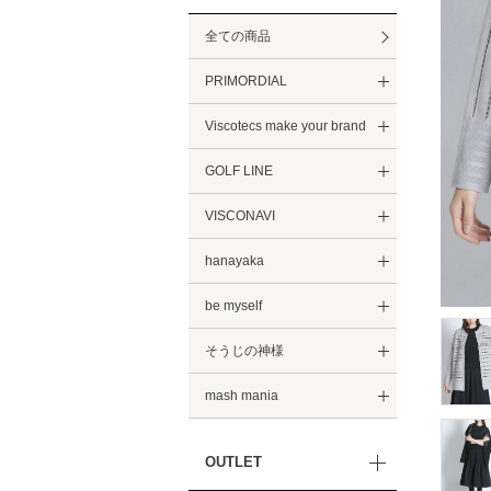
全ての商品
PRIMORDIAL
Viscotecs make your brand
GOLF LINE
VISCONAVI
hanayaka
be myself
そうじの神様
mash mania
OUTLET