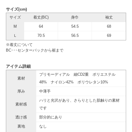
サイズ(cm)
サイズ
着丈(BC)
身巾
袖丈
M
64
54.5
68
Ｌ
70.5
56.5
69
※着丈について
BC･･･センターバックから裾まで
アイテム詳細
プリモーディアル 細CD2重 ポリエステル
素材
48% ナイロン42% ポリウレタン10%
厚み
中薄手
ハリと光沢があり、さらりとした肌触りの素材
素材感
です
透け感
部分的にあり
裏地
なし