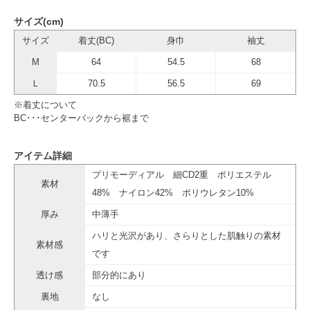
サイズ(cm)
サイズ
着丈(BC)
身巾
袖丈
M
64
54.5
68
Ｌ
70.5
56.5
69
※着丈について
BC･･･センターバックから裾まで
アイテム詳細
プリモーディアル 細CD2重 ポリエステル
素材
48% ナイロン42% ポリウレタン10%
厚み
中薄手
ハリと光沢があり、さらりとした肌触りの素材
素材感
です
透け感
部分的にあり
裏地
なし