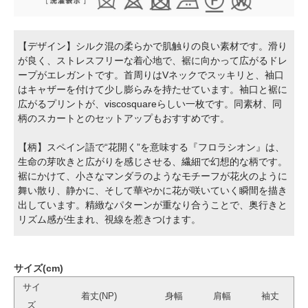
【デザイン】シルク混の柔らかで肌触りの良い素材です。滑り
が良く、ストレスフリーな着心地で、裾に向かって広がるドレ
ープがエレガントです。首周りはVネックでスッキリと、袖口
はキャザーを付けて少し膨らみを持たせています。袖口と裾に
広がるプリントが、viscosquareらしい一枚です。同素材、同
柄のスカートとのセットアップもおすすめです。
【柄】スペイン語で“花開く”を意味する『フロラシオン』は、
生命の芽吹きと広がりを感じさせる、繊細で幻想的な柄です。
裾にかけて、小さなマンダラのようなモチーフが花火のように
舞い散り、静かに、そして華やかに花が咲いていく瞬間を描き
出しています。精緻なパターンが重なり合うことで、奥行きと
リズム感が生まれ、視線を惹きつけます。
サイズ(cm)
サイ
着丈(NP)
身幅
肩幅
袖丈
ズ