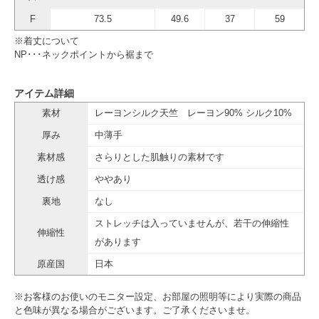
F
73.5
49.6
37
59
※着丈について
NP･･･ネックポイントから裾まで
アイテム詳細
素材
レーヨンシルク天竺 レーヨン90% シルク10%
厚み
中薄手
素材感
さらりとした肌触りの素材です
透け感
ややあり
裏地
なし
ストレッチは入っていませんが、若干の伸縮性
伸縮性
があります
原産国
日本
※お客様のお使いのモニター設定、お部屋の照明等により実際の商品
と色味が異なる場合がございます。ご了承くださいませ。