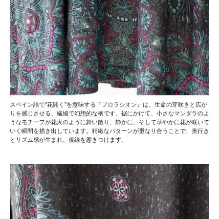
スペイン語で“花開く”を意味する『フロラシオン』は、生命の芽吹きと広が
りを感じさせる、繊細で幻想的な柄です。裾にかけて、小さなマンダラのよ
うなモチーフが花火のように舞い散り、静かに、そして華やかに花が咲いて
いく瞬間を描き出しています。精緻なパターンが重なり合うことで、奥行き
とリズム感が生まれ、視線を惹きつけます。