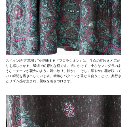
スペイン語で“花開く”を意味する『フロラシオン』は、生命の芽吹きと広が
りを感じさせる、繊細で幻想的な柄です。裾にかけて、小さなマンダラのよ
うなモチーフが花火のように舞い散り、静かに、そして華やかに花が咲いて
いく瞬間を描き出しています。精緻なパターンが重なり合うことで、奥行き
とリズム感が生まれ、視線を惹きつけます。