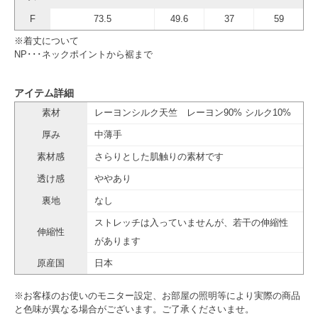
F
73.5
49.6
37
59
※着丈について
NP･･･ネックポイントから裾まで
アイテム詳細
素材
レーヨンシルク天竺 レーヨン90% シルク10%
厚み
中薄手
素材感
さらりとした肌触りの素材です
透け感
ややあり
裏地
なし
ストレッチは入っていませんが、若干の伸縮性
伸縮性
があります
原産国
日本
※お客様のお使いのモニター設定、お部屋の照明等により実際の商品
と色味が異なる場合がございます。ご了承くださいませ。