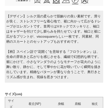
【デザイン】シルク混の柔らかで肌触りの良い素材です。滑り
が良く、ストレスフリーな着心地で、裾に向かって広がるドレ
ープがエレガントです。首周りはVネックでスッキリと、袖口
はキャザーを付けて少し膨らみを持たせています。袖口と裾に
広がるプリントが、viscosquareらしい一枚です。同素材、同
柄のスカートとのセットアップもおすすめです。
【柄】スペイン語で“花開く”を意味する『フロラシオン』は、
生命の芽吹きと広がりを感じさせる、繊細で幻想的な柄です。
裾にかけて、小さなマンダラのようなモチーフが花火のように
舞い散り、静かに、そして華やかに花が咲いていく瞬間を描き
出しています。精緻なパターンが重なり合うことで、奥行きと
リズム感が生まれ、視線を惹きつけます。
サイズ(cm)
サイ
着丈(NP)
身幅
肩幅
袖丈
ズ