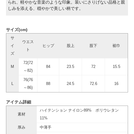
られ、軽やかな音楽のような印象。装いにさりげない品格と親
しみを添える、穏やかで美しい柄です。
サイズ(cm)
サ
ウエス
イ
ヒップ
股上
股下
裾巾
ト
ズ
72(72
M
84
23.5
72
15.5
～82)
76(76
L
88
24.5
72.6
16
～86)
アイテム詳細
ハイテンション ナイロン89% ポリウレタン
素材
11%
厚み
中薄手