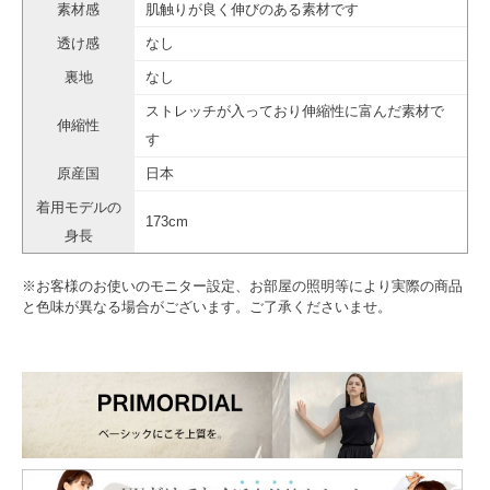
素材感
肌触りが良く伸びのある素材です
透け感
なし
裏地
なし
ストレッチが入っており伸縮性に富んだ素材で
伸縮性
す
原産国
日本
着用モデルの
173cm
身長
※お客様のお使いのモニター設定、お部屋の照明等により実際の商品
と色味が異なる場合がございます。ご了承くださいませ。