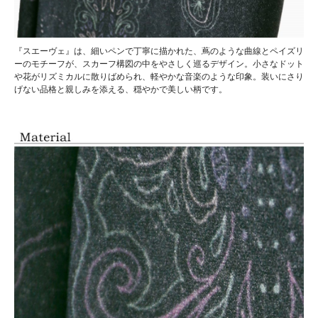
『スエーヴェ』は、細いペンで丁寧に描かれた、蔦のような曲線とペイズリ
ーのモチーフが、スカーフ構図の中をやさしく巡るデザイン。小さなドット
や花がリズミカルに散りばめられ、軽やかな音楽のような印象。装いにさり
げない品格と親しみを添える、穏やかで美しい柄です。