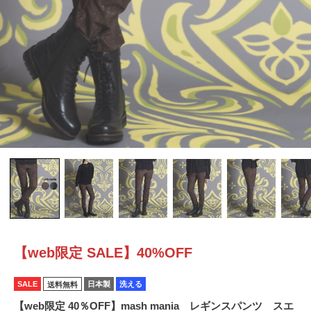
【web限定 SALE】40%OFF
SALE
日本製
洗える
送料無料
【web限定 40％OFF】mash mania レギンスパンツ スエ