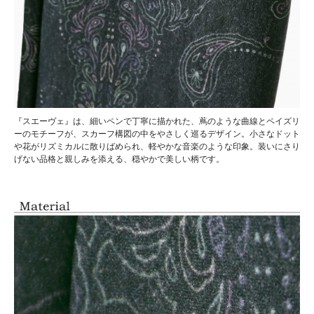
『スエーヴェ』は、細いペンで丁寧に描かれた、蔦のような曲線とペイズリ
ーのモチーフが、スカーフ構図の中をやさしく巡るデザイン。小さなドット
や花がリズミカルに散りばめられ、軽やかな音楽のような印象。装いにさり
げない品格と親しみを添える、穏やかで美しい柄です。