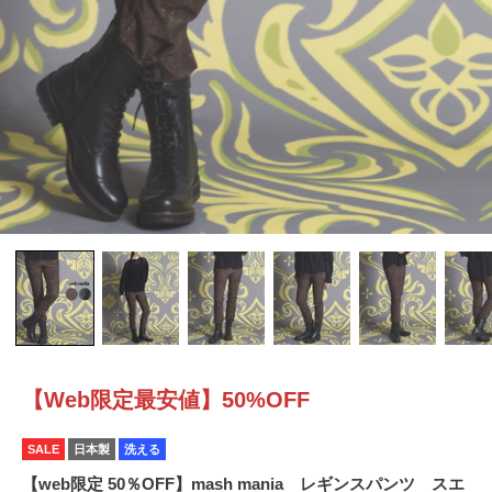
【Web限定最安値】50%OFF
SALE
日本製
洗える
【web限定 50％OFF】mash mania レギンスパンツ スエ