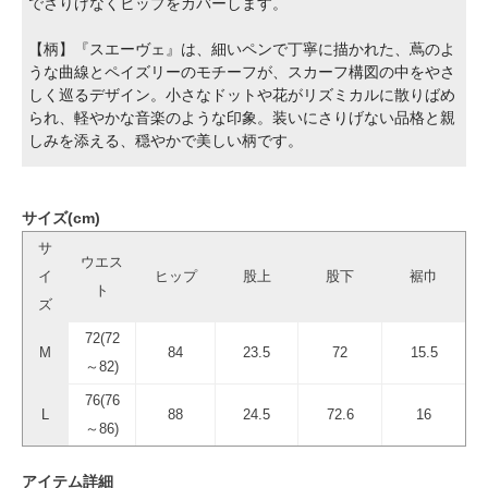
でさりげなくヒップをカバーします。
【柄】『スエーヴェ』は、細いペンで丁寧に描かれた、蔦のよ
うな曲線とペイズリーのモチーフが、スカーフ構図の中をやさ
しく巡るデザイン。小さなドットや花がリズミカルに散りばめ
られ、軽やかな音楽のような印象。装いにさりげない品格と親
しみを添える、穏やかで美しい柄です。
サイズ(cm)
サ
ウエス
イ
ヒップ
股上
股下
裾巾
ト
ズ
72(72
M
84
23.5
72
15.5
～82)
76(76
L
88
24.5
72.6
16
～86)
アイテム詳細