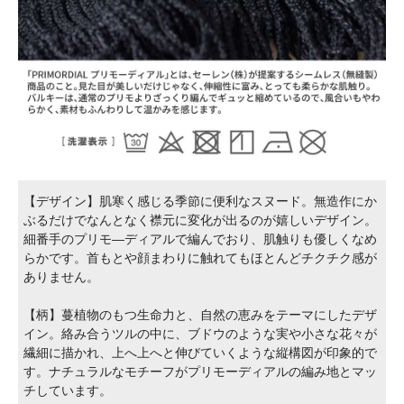
【デザイン】肌寒く感じる季節に便利なスヌード。無造作にか
ぶるだけでなんとなく襟元に変化が出るのが嬉しいデザイン。
細番手のプリモ―ディアルで編んでおり、肌触りも優しくなめ
らかです。首もとや顔まわりに触れてもほとんどチクチク感が
ありません。
【柄】蔓植物のもつ生命力と、自然の恵みをテーマにしたデザ
イン。絡み合うツルの中に、ブドウのような実や小さな花々が
繊細に描かれ、上へ上へと伸びていくような縦構図が印象的で
す。ナチュラルなモチーフがプリモーディアルの編み地とマッ
チしています。