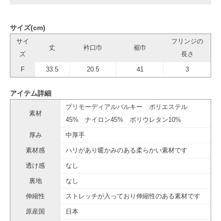
サイズ(cm)
サイ
フリンジの
丈
衿口巾
裾巾
ズ
長さ
F
33.5
20.5
41
3
アイテム詳細
プリモーディアルバルキー ポリエステル
素材
45% ナイロン45% ポリウレタン10%
厚み
中厚手
素材感
ハリがあり暖かみのある柔らかい素材です
透け感
なし
裏地
なし
伸縮性
ストレッチが入っており伸縮性のある素材です
原産国
日本