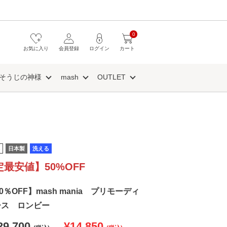
0
お気に入り
会員登録
ログイン
カート
そうじの神様
mash
OUTLET
日本製
洗える
定最安値】50%OFF
50％OFF】mash mania プリモーディ
ース ロンビー
29,700
¥14,850