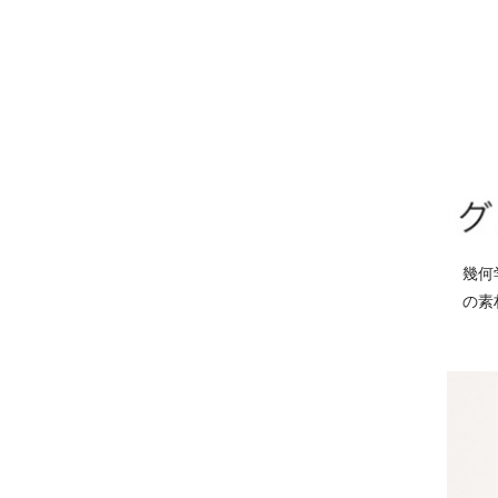
幾何
の素