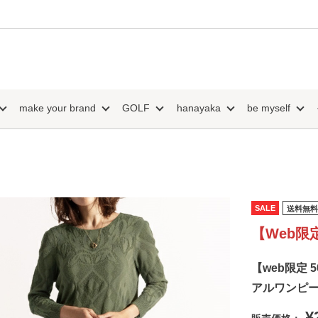
make your brand
GOLF
hanayaka
be myself
SALE
送料無料
【Web限
【web限定 
アルワンピ
¥