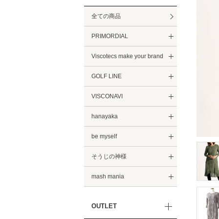
全ての商品
PRIMORDIAL
Viscotecs make your brand
GOLF LINE
VISCONAVI
hanayaka
be myself
そうじの神様
mash mania
OUTLET