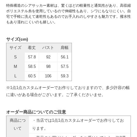
特殊構造のシアサッカー素材は、驚くほどの軽量性と通気性があり、高収縮
ポリエステル糸を使用しているので伸縮性もあり、シワにもなりにくい。自
宅で手軽に洗えて速乾性もあるのでお手入れのしやすさも魅力です。撥水性
もあり濡れにくいのも嬉しい。
サイズ(cm)
サイズ
着丈
バスト
肩幅
S
57.8
92
56.1
M
58.5
98
57.5
L
60.5
106
59.3
※1点1点カスタムオーダーでお作りしておりますので、多少許容の幅
に違いがある場合がございます。ご了承くださいませ。
オーダー商品についてのご注意
商品につ
・当店では1点1点カスタムオーダーでお作りしてお
いて
ります。