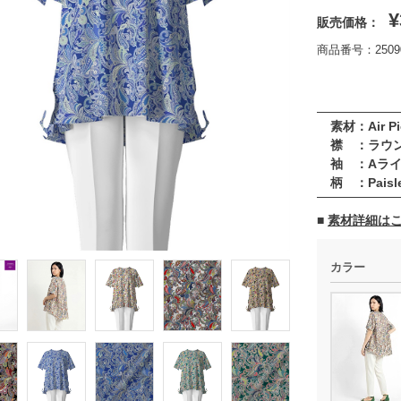
¥
販売価格：
商品番号：25090
素材：Air Pi
襟 ：ラウ
袖 ：Aライ
柄 ：Paisle
■
素材詳細は
カラー