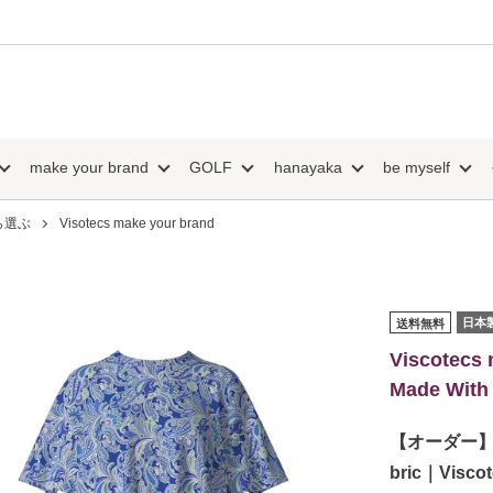
make your brand
GOLF
hanayaka
be myself
ら選ぶ
Visotecs make your brand
日本
送料無料
Viscotecs 
Made With 
【オーダー】Ste
bric｜Viscot