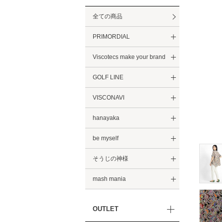
全ての商品
PRIMORDIAL
Viscotecs make your brand
GOLF LINE
VISCONAVI
hanayaka
be myself
そうじの神様
mash mania
OUTLET