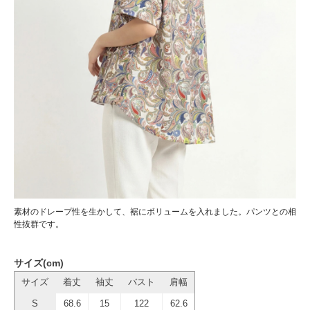
素材のドレープ性を生かして、裾にボリュームを入れました。パンツとの相
性抜群です。
サイズ(cm)
サイズ
着丈
袖丈
バスト
肩幅
S
68.6
15
122
62.6