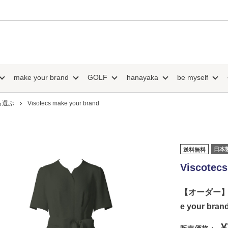
make your brand
GOLF
hanayaka
be myself
ら選ぶ
Visotecs make your brand
日本
送料無料
Viscotecs
【オーダー】Ja
e your bran
¥