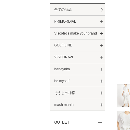
全ての商品
PRIMORDIAL
Viscotecs make your brand
GOLF LINE
VISCONAVI
hanayaka
be myself
そうじの神様
mash mania
OUTLET