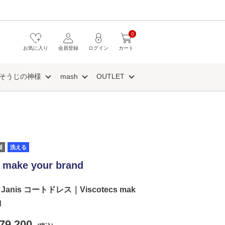
0
お気に入り
会員登録
ログイン
カート
そうじの神様
mash
OUTLET
製
洗える
 make your brand
nis コートドレス｜Viscotecs mak
d
79,200