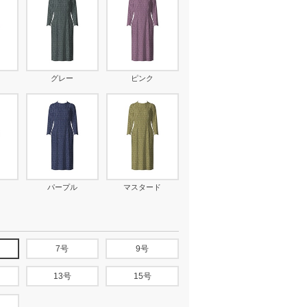
グレー
ピンク
パープル
マスタード
7号
9号
13号
15号