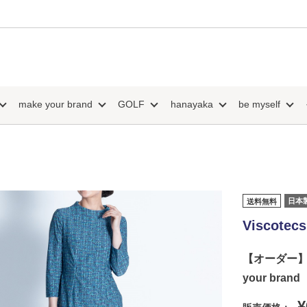
make your brand
GOLF
hanayaka
be myself
日本
送料無料
Viscotecs
【オーダー】Ch
your brand
¥