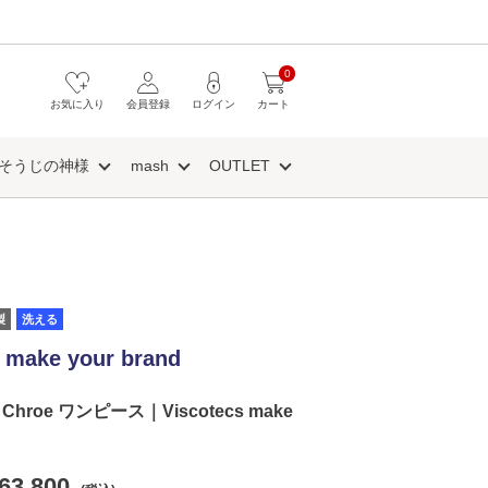
0
お気に入り
会員登録
ログイン
カート
そうじの神様
mash
OUTLET
製
洗える
 make your brand
roe ワンピース｜Viscotecs make
63,800