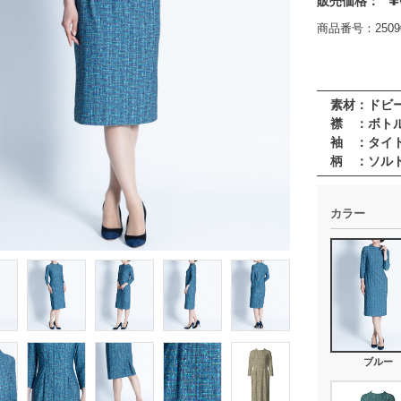
販売価格：
商品番号：25090
素材：ドビ
襟 ：ボト
袖 ：タイ
柄 ：ソル
カラー
ブルー