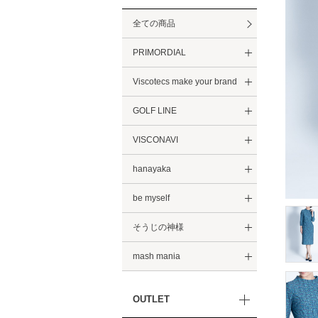
全ての商品
PRIMORDIAL
Viscotecs make your brand
GOLF LINE
VISCONAVI
hanayaka
be myself
そうじの神様
mash mania
OUTLET