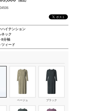
(税込)
4506
ーハイテンション
ルネック
ト8分袖
トツィード
ベージュ
ブラック