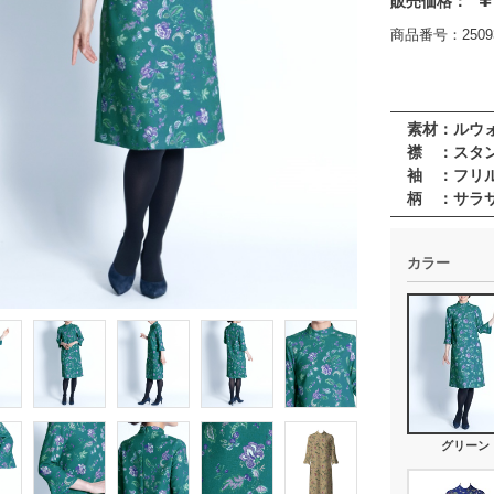
販売価格：
商品番号：25093
素材：ルウ
襟 ：スタ
袖 ：フリ
柄 ：サラ
カラー
グリーン