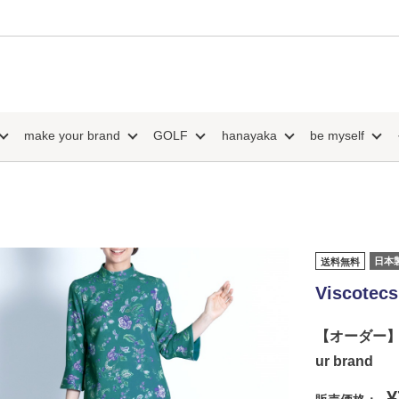
make your brand
GOLF
hanayaka
be myself
日本
送料無料
Viscotecs
【オーダー】Li
ur brand
¥