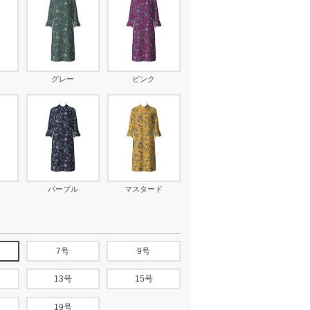
グレー
ピンク
パープル
マスタード
7号
9号
13号
15号
19号