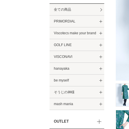
全ての商品
PRIMORDIAL
Viscotecs make your brand
GOLF LINE
VISCONAVI
hanayaka
be myself
そうじの神様
mash mania
OUTLET