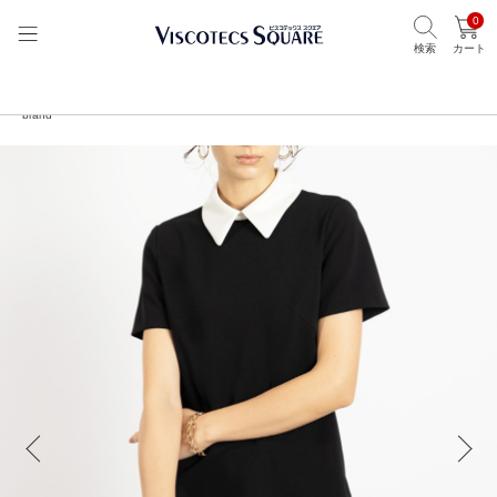
0
検索
カート
TOP
ビスコテックススクエア
ブランドから選ぶ
Visotecs make your
brand