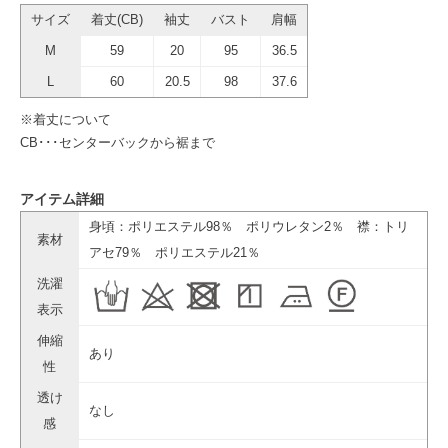
サイズ
着丈(CB)
袖丈
バスト
肩幅
M
59
20
95
36.5
L
60
20.5
98
37.6
※着丈について
CB･･･センターバックから裾まで
アイテム詳細
身頃：ポリエステル98％ ポリウレタン2％ 襟：トリ
素材
アセ79％ ポリエステル21％
洗濯
表示
伸縮
あり
性
透け
なし
感