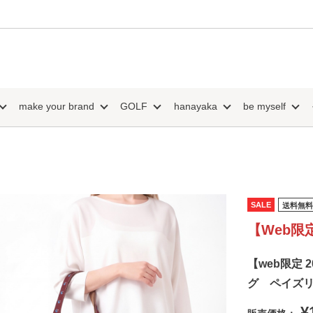
make your brand
GOLF
hanayaka
be myself
SALE
送料無料
【Web限
【web限定 
グ ペイズ
¥