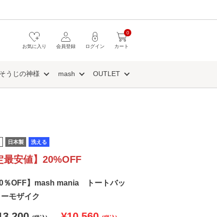
0
お気に入り
会員登録
ログイン
カート
そうじの神様
mash
OUTLET
日本製
洗える
定最安値】20%OFF
20％OFF】mash mania トートバッ
リーモザイク
13,200
¥10,560