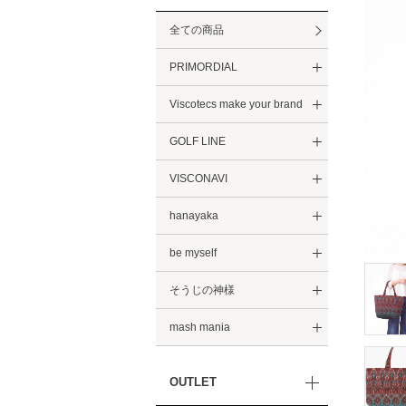
全ての商品
PRIMORDIAL
Viscotecs make your brand
GOLF LINE
VISCONAVI
hanayaka
be myself
そうじの神様
mash mania
OUTLET