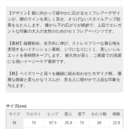
【デザイン】裾に向かって緩やかに広がるセミフレアーデザイ
ンが、脚のラインを美しく見せ、さりげないスタイルアップ効
果をもたらします。 膝から下の広がりが絶妙で、上品でエレガ
ントな印象の大人の女性のためのセミフレアーパンツです。
【素材】縦横斜め、全方向に伸び、ストレスフリーな着心地を
実現するハイテンション素材。シワになりにくく、美しいシル
エットを長時間キープします。 耐久性が高く、ご家庭での洗濯
にも強いイージーケア素材です。
【柄】ペイズリーと花々を繊細に組み合わせたモザイク柄。 優
雅な曲線と柔らかなリズムが、見る人に穏やかで上品な印象を
与えます。
サイズ(cm)
サイズ
ウエスト
ヒップ
股上
股下
わたり幅
裾幅
M
70
87.5
25.8
73
28
22.8