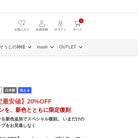
0
お気に入り
会員登録
ログイン
カート
そうじの神様
mash
OUTLET
日本製
洗える
定最安値】20%OFF
ンを、新色とともに限定復刻
ンを新色追加でスペシャル復刻。 いまだけの
ップをお見逃しなく