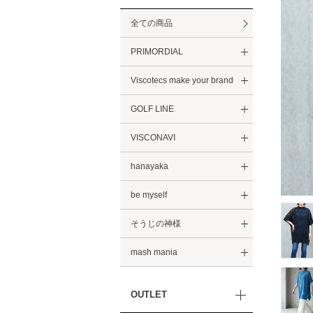
全ての商品
PRIMORDIAL
Viscotecs make your brand
GOLF LINE
VISCONAVI
hanayaka
be myself
そうじの神様
mash mania
OUTLET