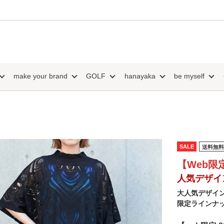
make your brand
GOLF
hanayaka
be myself
SALE
送料無料
【Web限
人気デザイ
大人気デザイ
限定ラインナ