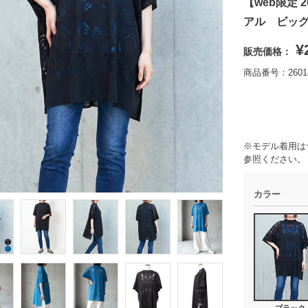
【web限定 
アル ビッ
¥
販売価格：
商品番号：26018
※モデル着用は
参照ください。
カラー
ブラック