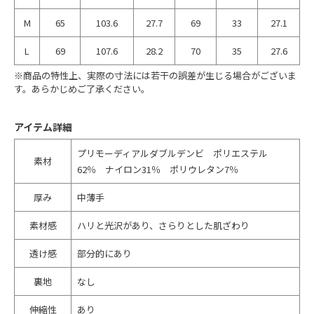
M
65
103.6
27.7
69
33
27.1
L
69
107.6
28.2
70
35
27.6
※商品の特性上、実際の寸法には若干の誤差が生じる場合がございま
す。あらかじめご了承ください。
アイテム詳細
プリモーディアルダブルデンビ ポリエステル
素材
62％ ナイロン31％ ポリウレタン7％
厚み
中薄手
素材感
ハリと光沢があり、さらりとした肌ざわり
透け感
部分的にあり
裏地
なし
伸縮性
あり