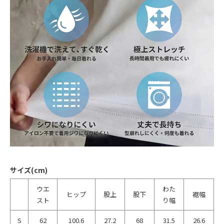
サイズ(cm)
ウエ
わた
ヒップ
股上
股下
裾幅
スト
り幅
S
62
100.6
27.2
68
31.5
26.6