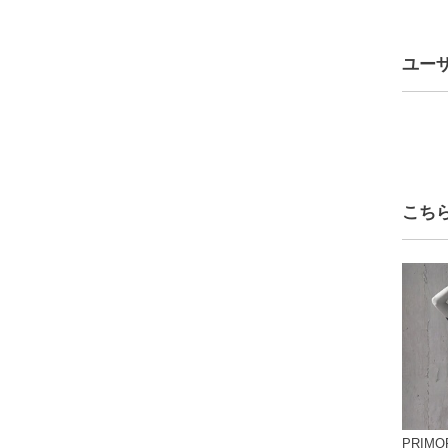
日常に
大きめ
ケープ
る一着