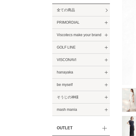
全ての商品
PRIMORDIAL
Viscotecs make your brand
GOLF LINE
VISCONAVI
hanayaka
be myself
そうじの神様
mash mania
OUTLET