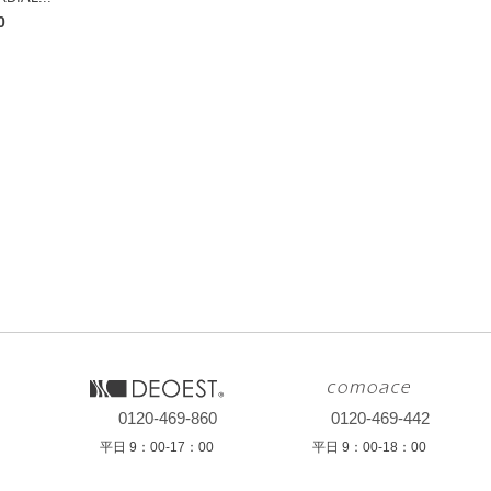
スカート
ェーン編地の軽やかな風合い
の良い編み立てで、肌離れがよく、長時間の着用も快適。控えめな陰影が上質