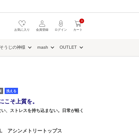
0
お気に入り
会員登録
ログイン
カート
そうじの神様
mash
OUTLET
製
洗える
にこそ上質を。
ない、ストレスを持ち込まない。日常が軽く
IAL アシンメトリートップス