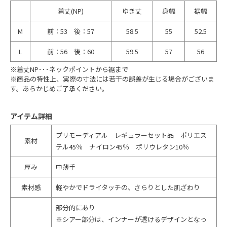
着丈(NP)
ゆき丈
身幅
裾幅
M
前：53 後：57
58.5
55
52.5
L
前：56 後：60
59.5
57
56
※着丈NP･･･ネックポイントから裾まで
※商品の特性上、実際の寸法には若干の誤差が生じる場合がございま
す。あらかじめご了承ください。
アイテム詳細
プリモーディアル レギュラーセット品 ポリエス
素材
テル45％ ナイロン45％ ポリウレタン10％
厚み
中薄手
素材感
軽やかでドライタッチの、さらりとした肌ざわり
部分的にあり
※シアー部分は、インナーが透けるデザインとなっ