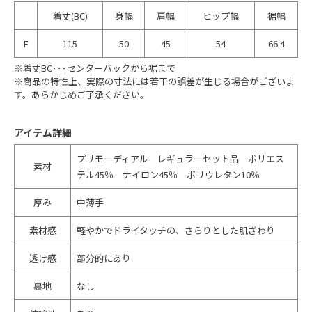
着丈(BC)
身幅
肩幅
ヒップ幅
裾幅
F
115
50
45
54
66.4
※着丈BC･･･センターバックから裾まで
※商品の特性上、実際の寸法には若干の誤差が生じる場合がございま
す。あらかじめご了承ください。
アイテム詳細
プリモーディアル レギュラーセット品 ポリエス
素材
テル45％ ナイロン45％ ポリウレタン10％
厚み
中薄手
素材感
軽やかでドライタッチの、さらりとした肌ざわり
透け感
部分的にあり
裏地
なし