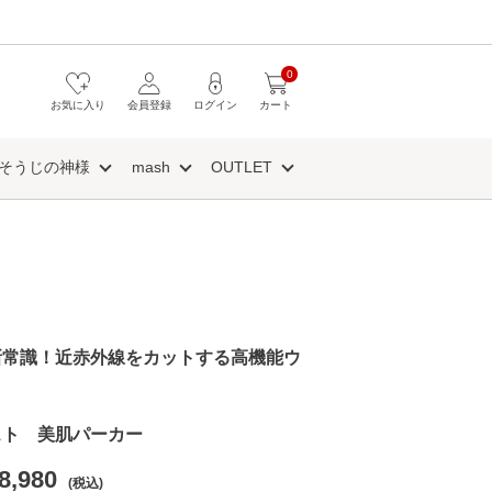
0
お気に入り
会員登録
ログイン
カート
そうじの神様
mash
OUTLET
新常識！近赤外線をカットする高機能ウ
スト 美肌パーカー
8,980
(税込)