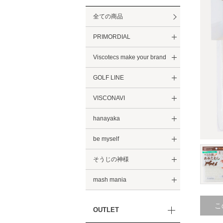
全ての商品
PRIMORDIAL
Viscotecs make your brand
GOLF LINE
VISCONAVI
hanayaka
be myself
そうじの神様
mash mania
こ
OUTLET