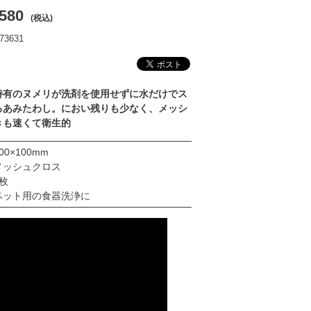
580
(税込)
3631
特有のヌメリが洗剤を使用せずに水だけでス
るあみたわし。におい残りも少なく、メッシ
きも速くて衛生的
×100mm
メッシュクロス
枚
ペット用の食器洗浄に