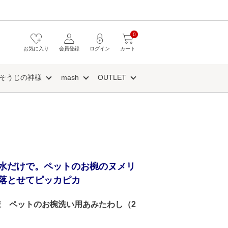
0
お気に入り
会員登録
ログイン
カート
そうじの神様
mash
OUTLET
水だけで。ペットのお椀のヌメリ
落とせてピッカピカ
様 ペットのお椀洗い用あみたわし（2