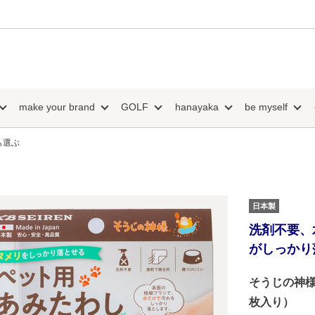
make your brand
GOLF
hanayaka
be myself
ら選ぶ
日本製
洗剤不要、
がしっかり
そうじの神
枚入り）