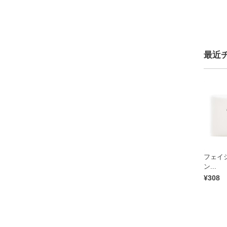
最近
フェイ
ン...
¥308