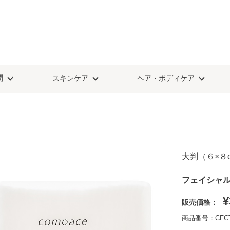
問
スキンケア
ヘア・ボディケア
大判（６×８
フェイシャル
¥
販売価格：
商品番号：CFCT