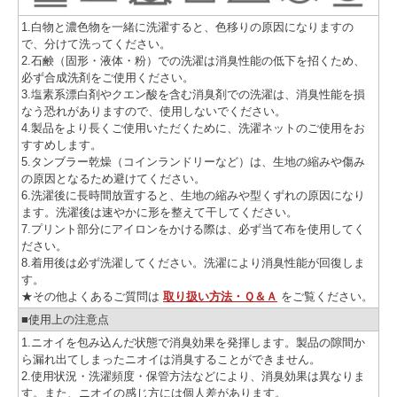
1.白物と濃色物を一緒に洗濯すると、色移りの原因になりますの
で、分けて洗ってください。
2.石鹸（固形・液体・粉）での洗濯は消臭性能の低下を招くため、
必ず合成洗剤をご使用ください。
3.塩素系漂白剤やクエン酸を含む消臭剤での洗濯は、消臭性能を損
なう恐れがありますので、使用しないでください。
4.製品をより長くご使用いただくために、洗濯ネットのご使用をお
すすめします。
5.タンブラー乾燥（コインランドリーなど）は、生地の縮みや傷み
の原因となるため避けてください。
6.洗濯後に長時間放置すると、生地の縮みや型くずれの原因になり
ます。洗濯後は速やかに形を整えて干してください。
7.プリント部分にアイロンをかける際は、必ず当て布を使用してく
ださい。
8.着用後は必ず洗濯してください。洗濯により消臭性能が回復しま
す。
★その他よくあるご質問は
取り扱い方法・Ｑ＆Ａ
をご覧ください。
■使用上の注意点
1.ニオイを包み込んだ状態で消臭効果を発揮します。製品の隙間か
ら漏れ出てしまったニオイは消臭することができません。
2.使用状況・洗濯頻度・保管方法などにより、消臭効果は異なりま
す。また、ニオイの感じ方には個人差があります。