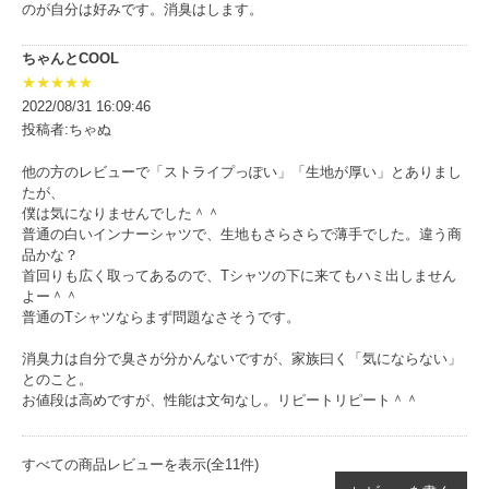
のが自分は好みです。消臭はします。
ちゃんとCOOL
★★★★★
2022/08/31 16:09:46
投稿者:ちゃぬ
他の方のレビューで「ストライプっぽい」「生地が厚い」とありまし
たが、
僕は気になりませんでした＾＾
普通の白いインナーシャツで、生地もさらさらで薄手でした。違う商
品かな？
首回りも広く取ってあるので、Tシャツの下に来てもハミ出しません
よー＾＾
普通のTシャツならまず問題なさそうです。
消臭力は自分で臭さが分かんないですが、家族曰く「気にならない」
とのこと。
お値段は高めですが、性能は文句なし。リピートリピート＾＾
すべての商品レビューを表示(全11件)