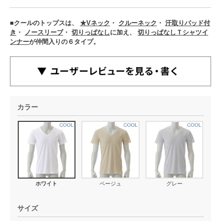
■クールのトップスは、
★Vネック
・
クルーネック
・
汗取りパッド付
き
・
ノースリーブ
・
切りっぱなし
に加え、
切りっぱなしＴシャツイ
ンナー
が仲間入りの６タイプ。
カラー
ホワイト
ベージュ
グレー
サイズ