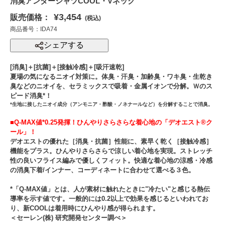
消臭アンダーシャツCOOL・Vネック
¥3,454
販売価格：
(税込)
商品番号：IDA74
シェアする
[消臭]＋[抗菌]＋[接触冷感]＋[吸汗速乾]
夏場の気になるニオイ対策に。体臭・汗臭・加齢臭・ワキ臭・生乾き
臭などのニオイを、セラミックスで吸着・金属イオンで分解。Ｗのス
ピード消臭*！
*生地に接したニオイ成分（アンモニア・酢酸・ノネナールなど）を分解することで消臭。
■Q-MAX値*0.25発揮！ひんやりさらさらな着心地の「デオエスト®ク
ール」！
デオエストの優れた［消臭・抗菌］性能に、素早く乾く［接触冷感］
機能をプラス。ひんやりさらさらで涼しい着心地を実現。ストレッチ
性の良いフライス編みで優しくフィット。快適な着心地の涼感・冷感
の消臭下着/インナー、コーディネートに合わせて選べる３色。
*「Q-MAX値」とは、人が素材に触れたときに"冷たい"と感じる熱伝
導率を示す値です。一般的には0.2以上で効果を感じるといわれてお
り、新COOLは着用時にひんやり感が得られます。
＜セーレン(株) 研究開発センター調べ＞