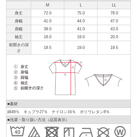
M
L
LL
身丈
72.0
75.0
78.0
身幅
41.0
44.0
47.0
肩幅
39.0
41.0
43.0
袖丈
18.0
19.0
20.0
前開きの深
18.5
19.0
19.5
さ
■素材
綿49％ キュプラ27％ ナイロン16％ ポリウレタン8％
■洗濯・取り扱い方法（品質表示）