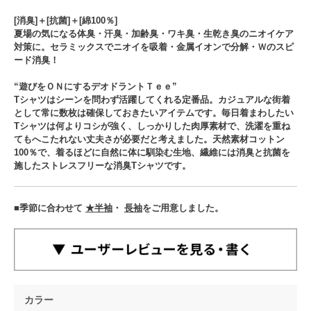
[消臭]＋[抗菌]＋[綿100％]
夏場の気になる体臭・汗臭・加齢臭・ワキ臭・生乾き臭のニオイケア
対策に。セラミックスでニオイを吸着・金属イオンで分解・Ｗのスピ
ード消臭！
“遊びをＯＮにするデオドラントＴｅｅ”
Tシャツはシーンを問わず活躍してくれる定番品。カジュアルな街着
として常に数枚は確保しておきたいアイテムです。毎日着まわしたい
Tシャツは何よりコシが強く、しっかりした肉厚素材で、洗濯を重ね
てもへこたれない丈夫さが必要だと考えました。天然素材コットン
100％で、着るほどに自然に体に馴染む生地、繊維には消臭と抗菌を
施したストレスフリーな消臭Tシャツです。
■季節に合わせて
★半袖
・
長袖
をご用意しました。
カラー