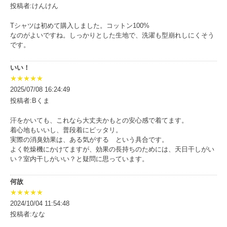
投稿者:けんけん
Tシャツは初めて購入しました。コットン100%
なのがよいですね。しっかりとした生地で、洗濯も型崩れしにくそう
です。
いい！
★★★★★
2025/07/08 16:24:49
投稿者:Bくま
汗をかいても、これなら大丈夫かもとの安心感で着てます。
着心地もいいし、普段着にピッタリ。
実際の消臭効果は、ある気がする という具合です。
よく乾燥機にかけてますが、効果の長持ちのためには、天日干しがい
い？室内干しがいい？と疑問に思っています。
何故
★★★★★
2024/10/04 11:54:48
投稿者:なな