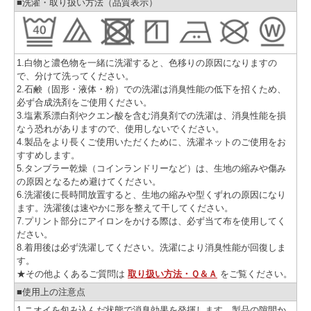
■洗濯・取り扱い方法（品質表示）
1.白物と濃色物を一緒に洗濯すると、色移りの原因になりますの
で、分けて洗ってください。
2.石鹸（固形・液体・粉）での洗濯は消臭性能の低下を招くため、
必ず合成洗剤をご使用ください。
3.塩素系漂白剤やクエン酸を含む消臭剤での洗濯は、消臭性能を損
なう恐れがありますので、使用しないでください。
4.製品をより長くご使用いただくために、洗濯ネットのご使用をお
すすめします。
5.タンブラー乾燥（コインランドリーなど）は、生地の縮みや傷み
の原因となるため避けてください。
6.洗濯後に長時間放置すると、生地の縮みや型くずれの原因になり
ます。洗濯後は速やかに形を整えて干してください。
7.プリント部分にアイロンをかける際は、必ず当て布を使用してく
ださい。
8.着用後は必ず洗濯してください。洗濯により消臭性能が回復しま
す。
★その他よくあるご質問は
取り扱い方法・Ｑ＆Ａ
をご覧ください。
■使用上の注意点
1.ニオイを包み込んだ状態で消臭効果を発揮します。製品の隙間か