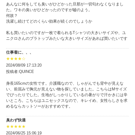
あんなに何をしても臭いがひどかった旦那が一切匂わなくなりまし
た。ワキの臭いがひどかったのですが嘘のよう。
何故？
洗濯し続けてどのくらい効果が続くのでしょうか
私も買いたいのですが一枚で着られるTシャツの大きいサイズや、ユ
ニクロさんのブラトップみたいな大きいサイズがあれば買いたいです
仕事着に、、、
★★★★☆
2024/08/09 17:13:20
投稿者:QUINCE
身長165cmの女性です。介護職なので、しゃがんでも背中が見えな
い、前屈みで胸元が見えない物を探していました。こちらはMサイズ
でぴったりでした。生地がしっかりしているの暑がりで汗かきには辛
いところ。こちらはユニセックスなので、キレイめ、女性らしさを求
めるならカットソーがおすすめです。
臭わず快適
★★★★★
2024/06/25 15:06:19