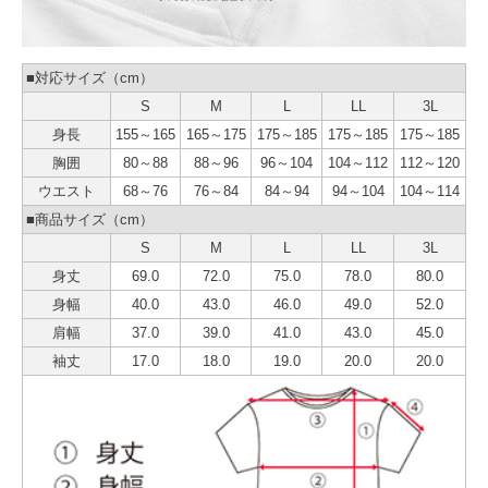
■対応サイズ（cm）
S
M
L
LL
3L
身長
155～165
165～175
175～185
175～185
175～185
胸囲
80～88
88～96
96～104
104～112
112～120
ウエスト
68～76
76～84
84～94
94～104
104～114
■商品サイズ（cm）
S
M
L
LL
3L
身丈
69.0
72.0
75.0
78.0
80.0
身幅
40.0
43.0
46.0
49.0
52.0
肩幅
37.0
39.0
41.0
43.0
45.0
袖丈
17.0
18.0
19.0
20.0
20.0