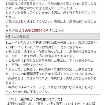
6.洗濯後に長時間放置すると、生地の縮みや型くずれの原因になり
ます。洗濯後は速やかに形を整えて干してください。
7.プリント部分にアイロンをかける際は、必ず当て布を使用してく
ださい。
8.着用後は必ず洗濯してください。洗濯により消臭性能が回復しま
す。
★その他
よくあるご質問 / Ｑ＆Ａ
はこちら
■使用上の注意点
1.ニオイを包み込んだ状態で消臭効果を発揮します。製品の隙間か
ら漏れ出てしまったニオイは消臭することができません。
2.使用状況・洗濯頻度・保管方法などにより、消臭効果は異なりま
す。また、ニオイの感じ方には個人差があります。
3.ご使用中に肌荒れなど異常を感じた場合は、すぐに使用を中止
し、医師にご相談ください。
4.表示している数値は、特定条件下で素材を測定した参考値であ
り、すべての使用環境下での性能を保証するものではありません。
5.商品の色は、ご使用のモニター環境により実物と異なる場合があ
ります。
6.製品の仕様やパッケージは、予告なく変更になる場合がありま
す。あらかじめご了承ください。
（※1）
【液の広がり方の違いについて】
本実験では両生地に「同量」の液を滴下していますが、生地の吸