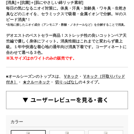
[消臭]＋[抗菌]＋[肌にやさしい綿リッチ素材]
毎日の気になるニオイ対策に。体臭・汗臭・加齢臭・ワキ臭・生乾き
臭などのニオイを、セラミックスで吸着・金属イオンで分解。Ｗのス
ピード消臭*！
*生地に接したニオイ成分（アンモニア・酢酸・ノネナールなど）を分解することで消臭。
デオエストのベストセラー商品！ストレッチ性の良いコットンベア天
竺編で優しく身体にフィット。消臭性能はこれまでと変わらず最上
級。１年中快適な着心地の通年向け消臭下着です。コーディネートに
合わせて選べる３色。
※3Lサイズはホワイトのみの販売です。
■オールシーズンのトップスは、
Vネック
・
Vネック［汗取りパッド
付き］
・
★クルーネック
・
切りっぱなし
の４タイプ。
カラー