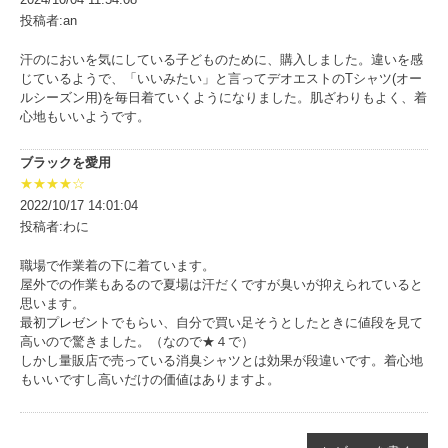
投稿者:an
汗のにおいを気にしている子どものために、購入しました。違いを感
じているようで、「いいみたい」と言ってデオエストのTシャツ(オー
ルシーズン用)を毎日着ていくようになりました。肌ざわりもよく、着
心地もいいようです。
ブラックを愛用
★★★★☆
2022/10/17 14:01:04
投稿者:わに
職場で作業着の下に着ています。
屋外での作業もあるので夏場は汗だくですが臭いが抑えられていると
思います。
最初プレゼントでもらい、自分で買い足そうとしたときに値段を見て
高いので驚きました。（なので★４で）
しかし量販店で売っている消臭シャツとは効果が段違いです。着心地
もいいですし高いだけの価値はありますよ。