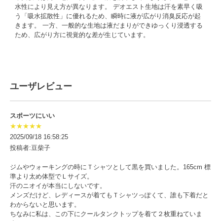
水性により見え方が異なります。 デオエスト生地は汗を素早く吸
う「吸水拡散性」に優れるため、瞬時に液が広がり消臭反応が起
きます。 一方、一般的な生地は液だまりができゆっくり浸透する
ため、広がり方に視覚的な差が生じています。
ユーザレビュー
スポーツにいい
★★★★★
2025/09/18 16:58:25
投稿者:豆柴子
ジムやウォーキングの時にＴシャツとして黒を買いました。165cm 標
準より太め体型でＬサイズ。
汗のニオイが本当にしないです。
メンズだけど、レディースが着てもＴシャツっぽくて、誰も下着だと
わからないと思います。
ちなみに私は、この下にクールタンクトップを着て２枚重ねていま