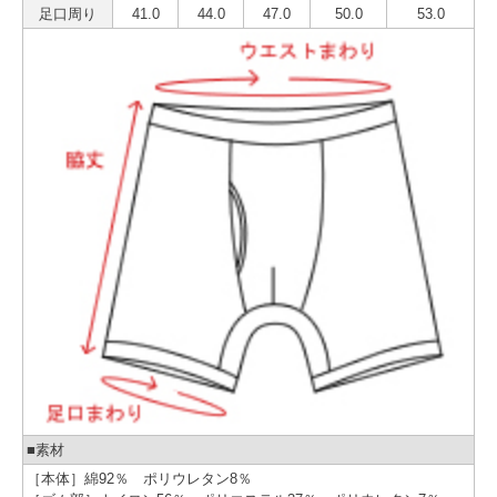
足口周り
41.0
44.0
47.0
50.0
53.0
■素材
［本体］綿92％ ポリウレタン8％