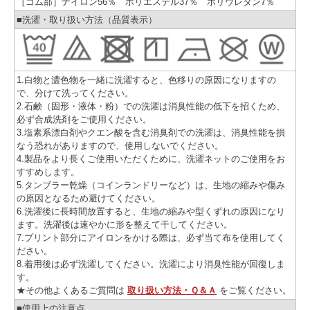
［ゴム部］ナイロン56％ ポリエステル37％ ポリウレタン7％
■洗濯・取り扱い方法（品質表示）
1.白物と濃色物を一緒に洗濯すると、色移りの原因になりますの
で、分けて洗ってください。
2.石鹸（固形・液体・粉）での洗濯は消臭性能の低下を招くため、
必ず合成洗剤をご使用ください。
3.塩素系漂白剤やクエン酸を含む消臭剤での洗濯は、消臭性能を損
なう恐れがありますので、使用しないでください。
4.製品をより長くご使用いただくために、洗濯ネットのご使用をお
すすめします。
5.タンブラー乾燥（コインランドリーなど）は、生地の縮みや傷み
の原因となるため避けてください。
6.洗濯後に長時間放置すると、生地の縮みや型くずれの原因になり
ます。洗濯後は速やかに形を整えて干してください。
7.プリント部分にアイロンをかける際は、必ず当て布を使用してく
ださい。
8.着用後は必ず洗濯してください。洗濯により消臭性能が回復しま
す。
★その他よくあるご質問は
取り扱い方法・Ｑ＆Ａ
をご覧ください。
■使用上の注意点