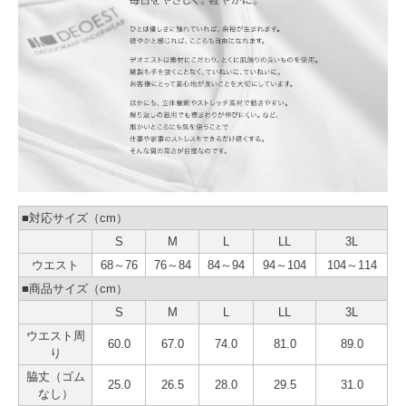
■対応サイズ（cm）
S
M
L
LL
3L
ウエスト
68～76
76～84
84～94
94～104
104～114
■商品サイズ（cm）
S
M
L
LL
3L
ウエスト周
60.0
67.0
74.0
81.0
89.0
り
脇丈（ゴム
25.0
26.5
28.0
29.5
31.0
なし）