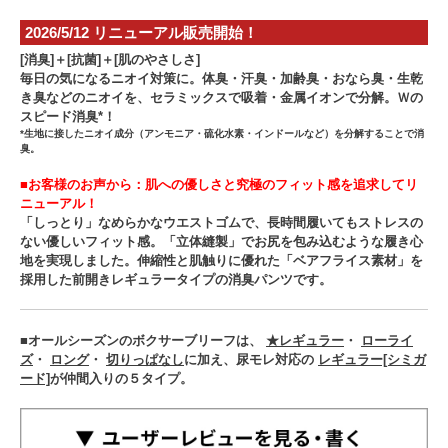
2026/5/12 リニューアル販売開始！
[消臭]＋[抗菌]＋[肌のやさしさ]
毎日の気になるニオイ対策に。体臭・汗臭・加齢臭・おなら臭・生乾
き臭などのニオイを、セラミックスで吸着・金属イオンで分解。Ｗの
スピード消臭*！
*生地に接したニオイ成分（アンモニア・硫化水素・インドールなど）を分解することで消
臭。
■お客様のお声から：肌への優しさと究極のフィット感を追求してリ
ニューアル！
「しっとり」なめらかなウエストゴムで、長時間履いてもストレスの
ない優しいフィット感。「立体縫製」でお尻を包み込むような履き心
地を実現しました。伸縮性と肌触りに優れた「ベアフライス素材」を
採用した前開きレギュラータイプの消臭パンツです。
■オールシーズンのボクサーブリーフは、
★レギュラー
・
ローライ
ズ
・
ロング
・
切りっぱなし
に加え、尿モレ対応の
レギュラー[シミガ
ード]
が仲間入りの５タイプ。