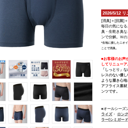
2026/5/1
[消臭]＋[抗菌]
毎日の気になる
臭・生乾き臭な
ンで分解。Ｗの
*生地に接したニオ
ことで消臭。
■お客様のお声
してリニューア
「しっとり」な
レスのない優し
ような履き心地
アフライス素材
ンツです。
■オールシーズ
ライズ
・
ロン
ラー[シミガード