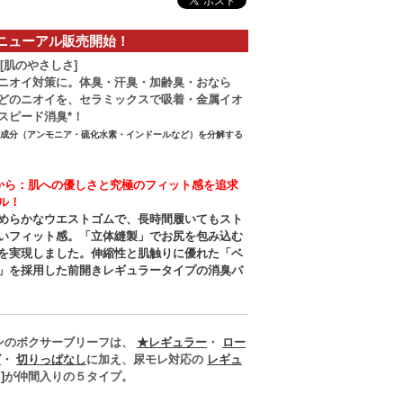
2 リニューアル販売開始！
＋[肌のやさしさ]
ニオイ対策に。体臭・汗臭・加齢臭・おなら
どのニオイを、セラミックスで吸着・金属イオ
スピード消臭*！
イ成分（アンモニア・硫化水素・インドールなど）を分解する
から：肌への優しさと究極のフィット感を追求
ル！
めらかなウエストゴムで、長時間履いてもスト
いフィット感。「立体縫製」でお尻を包み込む
を実現しました。伸縮性と肌触りに優れた「ベ
」を採用した前開きレギュラータイプの消臭パ
ンのボクサーブリーフは、
★レギュラー
・
ロー
グ
・
切りっぱなし
に加え、尿モレ対応の
レギュ
]
が仲間入りの５タイプ。