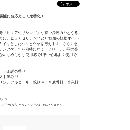
要望にお応えして定番化！
※1
分「ピュアセリシン™」が持つ浸透力
とうる
まに、ピュアセリシン™と13種類の植物オイル
キイキとしたハリとツヤを与えます。さらに敏
※3
ジングケア
を同時に叶え、フローラル調の香
ないなめらかな使用感で1年中心地よく使用で
ーラル調の香り
※4
スト済み
ベン、アルコール、鉱物油、合成香料、着色料
手入れ
アレルギーが起こらないというわけではありません。