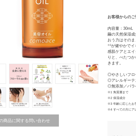
お客様からのご
内容量：30mL
繭の天然保湿成
おう力はそのま
※2
が健やかでイ
感肌ケアとエイ
りと、べたつか
きます。
◎やさしいフロ
◎アレルギーテ
◎無添加／パラ
※1 角質層まで
※2 保湿成分
※3 年齢に応じたお
※4 すべての方に
の商品に関する問い合わせ