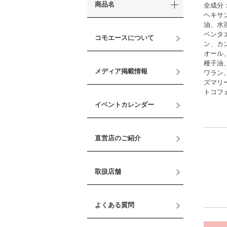
商品名
全成分
ヘキサ
油、水
ペンタ
コモエースについて
ン、カ
オール
種子油
メディア掲載情報
ワラン
ズマリ
トコフ
イベントカレンダー
直営店のご紹介
取扱店舗
よくある質問