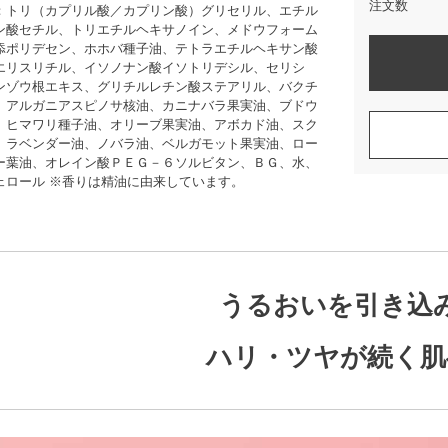
注文数
：トリ（カプリル酸／カプリン酸）グリセリル、エチル
ン酸セチル、トリエチルヘキサノイン、メドウフォーム
添ポリデセン、ホホバ種子油、テトラエチルヘキサン酸
エリスリチル、イソノナン酸イソトリデシル、セリシ
ンゾウ根エキス、グリチルレチン酸ステアリル、バクチ
、アルガニアスピノサ核油、カニナバラ果実油、ブドウ
、ヒマワリ種子油、オリーブ果実油、アボカド油、スク
、ラベンダー油、ノバラ油、ベルガモット果実油、ロー
ー葉油、オレイン酸ＰＥＧ－６ソルビタン、ＢＧ、水、
ェロール ※香りは精油に由来しています。
うるおいを引き込
ハリ・ツヤが続く肌