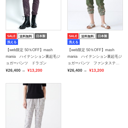
SALE
日本製
SALE
日本製
送料無料
送料無料
洗える
洗える
【web限定 50％OFF】mash
【web限定 50％OFF】mash
mania ハイテンション裏起毛ジ
mania ハイテンション裏起毛ジ
ョガーパンツ ドラゴン
ョガーパンツ ファンタスティ
ック・ペイズリー
¥26,400
→
¥13,200
¥26,400
→
¥13,200